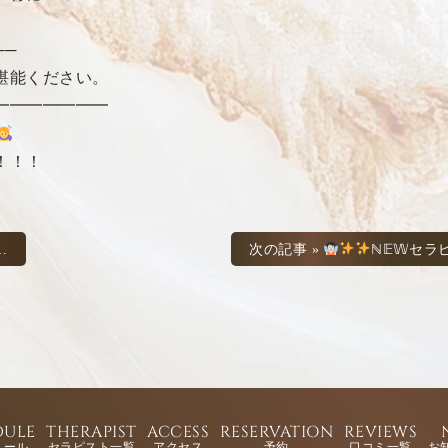
──
堪能ください。
━━━━━━━
！！！
次の記事 »
ℕ𝔼𝕎セラピ
DULE
THERAPIST
ACCESS
RESERVATION
REVIEWS
ュール
セラピスト一覧
アクセス
予約
口コミ一覧
お