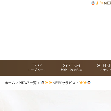
ℕ
TOP
SYSTEM
SCHE
トップページ
料金・施術内容
スケジ
ホーム
>
NEWS一覧
>
ℕ𝔼𝕎セラピスト