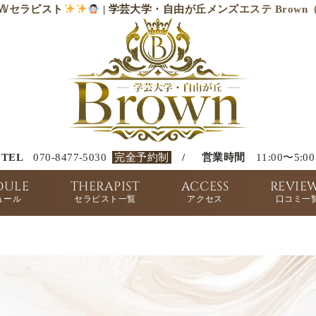
𝕎セラピスト
| 学芸大学・自由が丘メンズエステ Brow
TEL
070-8477-5030
完全予約制
/
営業時間
11:00〜5:00
DULE
THERAPIST
ACCESS
REVIE
ュール
セラピスト一覧
アクセス
口コミ一